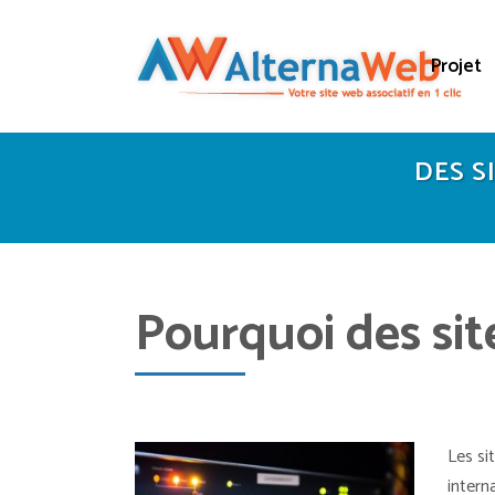
Projet
DES S
Pourquoi des sit
Les si
intern