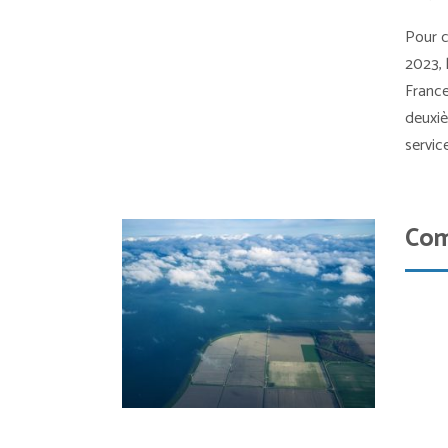
Pour c
2023, 
France
deuxiè
servic
Com