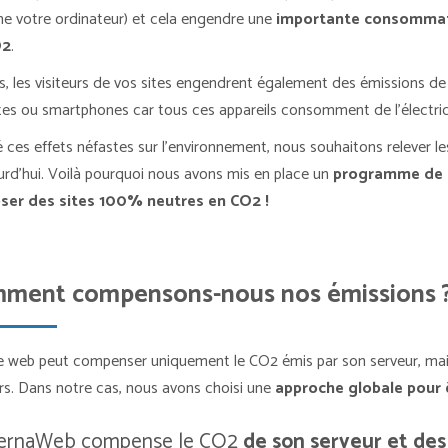
 votre ordinateur) et cela engendre une
importante consommatio
O2
.
s, les visiteurs de vos sites engendrent également des émissions de 
tes ou smartphones car tous ces appareils consomment de l’électric
 ces effets néfastes sur l’environnement, nous souhaitons relever l
urd’hui. Voilà pourquoi nous avons mis en place un
programme de c
ser des
sites 100% neutres en CO2 !
ment compensons-nous nos émissions 
e web peut compenser uniquement le CO2 émis par son serveur, mais
urs. Dans notre cas, nous avons choisi une
approche globale pour 
ternaWeb compense le CO2
de son serveur et des 