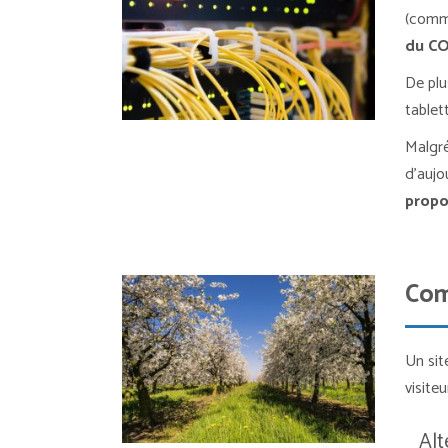
(comme
du C
De plu
tablet
Malgré
d’aujo
propo
Com
Un sit
visite
Al